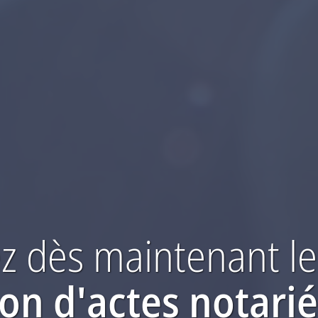
 dès maintenant
le
ion
d'actes notari