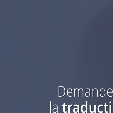
Demandez
la
traduct