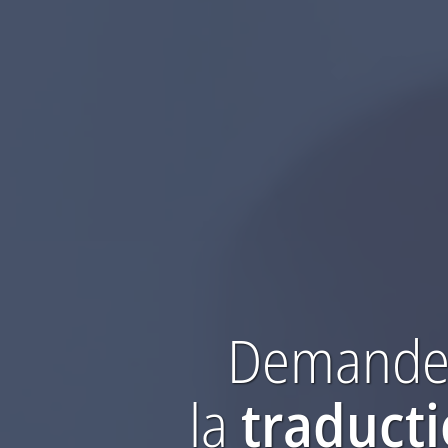
Demandez
la
traduct