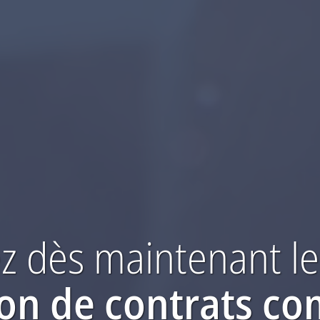
 dès maintenant
le
ion
de contrats c