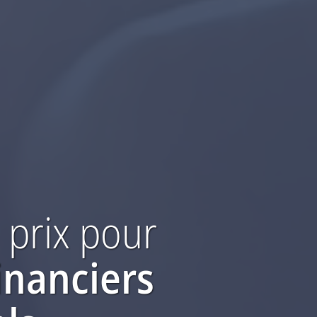
 prix
pour
inanciers