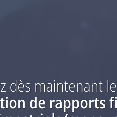
 dès maintenant
le
ction
de rapports f