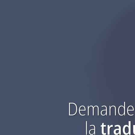
Demandez
la
trad