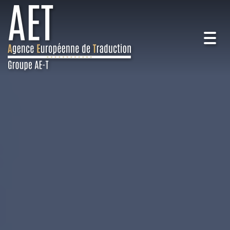
Togg
navig